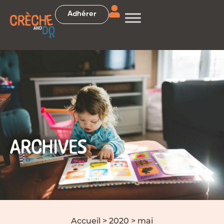
Adhérer
ARCHIVES
Accueil
>
2020
>
mai