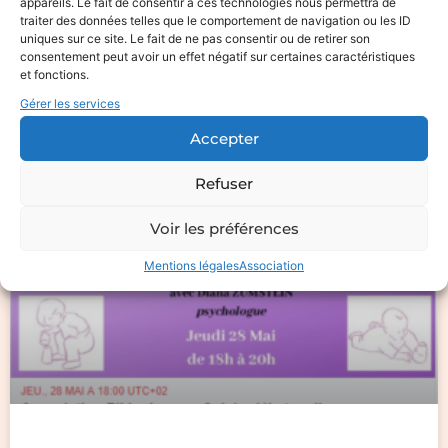
classe? »https://www.1jour1actu.com/
appareils. Le fait de consentir à ces technologies nous permettra de
traiter des données telles que le comportement de navigation ou les ID
…/comment-respecter-les-gestes-b…
uniques sur ce site. Le fait de ne pas consentir ou de retirer son
consentement peut avoir un effet négatif sur certaines caractéristiques
et fonctions.
LIRE LA SUITE »
Gérer les services
28 mai 2020
Aucun commentaire
Accepter
Refuser
ACTUALITÉS
Voir les préférences
Mentions légales
Association