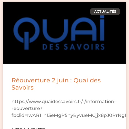
ACTUALITÉS
Réouverture 2 juin : Quai des
Savoirs
https://www.quaidessavoirs.fr/-/information-
reouverture?
fbclid=IwAR1_h13eMgP5hyByvueMCjjx8pJ0RrNg