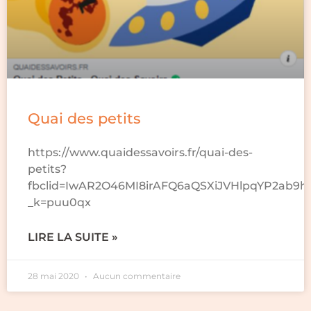
Quai des petits
https://www.quaidessavoirs.fr/quai-des-
petits?
fbclid=IwAR2O46MI8irAFQ6aQSXiJVHlpqYP2ab9
_k=puu0qx
LIRE LA SUITE »
28 mai 2020
Aucun commentaire