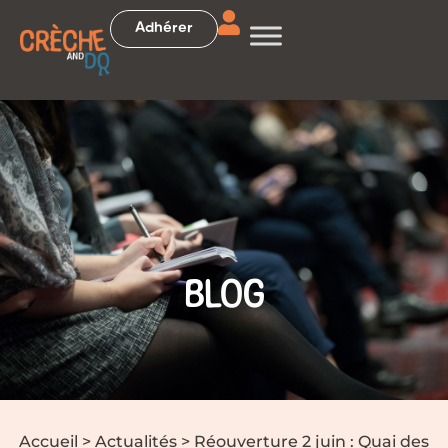
Adhérer
BLOG
Accueil
>
Actualités
>
Réouverture 2 juin : Quai des