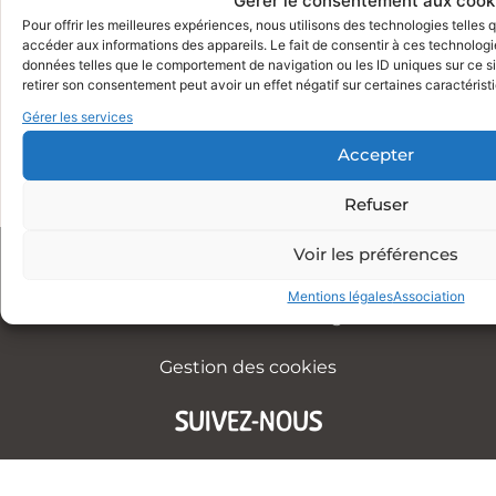
Gérer le consentement aux cook
28/05/2020
Pour offrir les meilleures expériences, nous utilisons des technologies telles
accéder aux informations des appareils. Le fait de consentir à ces technologi
https://www.quaidessavoirs.fr/-/information-
données telles que le comportement de navigation ou les ID uniques sur ce sit
reouverture?
retirer son consentement peut avoir un effet négatif sur certaines caractérist
fbclid=IwAR1_h13eMgP5hyByvueMCjjx8pJ0RrNgIar
Gérer les services
Accepter
Refuser
Voir les préférences
Mentions légales
Association
Crédits
Mentions légales
Gestion des cookies
SUIVEZ-NOUS