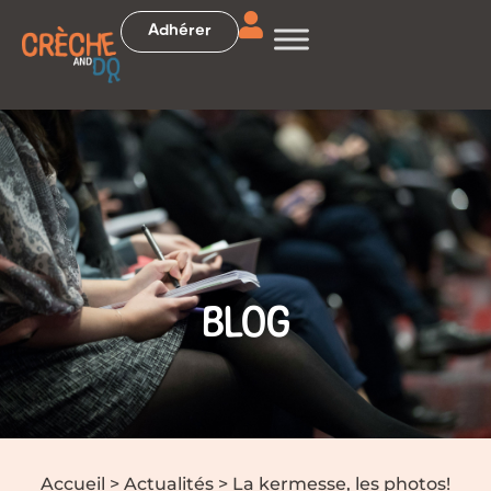
Adhérer
BLOG
Accueil
>
Actualités
>
La kermesse, les photos!