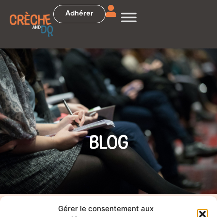
Adhérer
BLOG
Gérer le consentement aux
Accueil
>
Actualités
>
Rentrée des classes