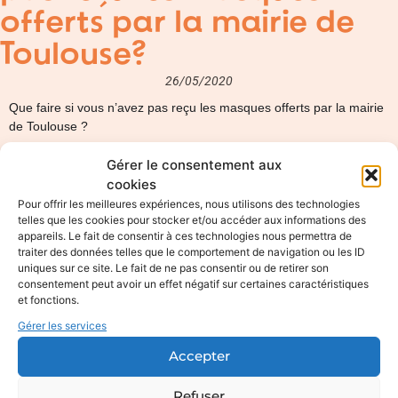
offerts par la mairie de
Toulouse?
26/05/2020
Que faire si vous n’avez pas reçu les masques offerts par la mairie
de Toulouse ?
Mardi 26 mai 2020, la distribution des masques
Gérer le consentement aux
offerts par la mairie de Toulouse et distribués par La
cookies
Poste se termine. Mais des foyers n’ont pas reçu
Pour offrir les meilleures expériences, nous utilisons des technologies
tous les masques. Que faire?
telles que les cookies pour stocker et/ou accéder aux informations des
La Ville de Toulouse a fait distribuer 480 000
appareils. Le fait de consentir à ces technologies nous permettra de
traiter des données telles que le comportement de navigation ou les ID
masques dans les boîtes aux lettres. Mais certains
uniques sur ce site. Le fait de ne pas consentir ou de retirer son
masques ne sont jamais arrivés.
consentement peut avoir un effet négatif sur certaines caractéristiques
La Ville de Toulouse a fait distribuer 480 000
et fonctions.
masques dans les boîtes aux lettres. Mais
certains
Gérer les services
masques ne sont jamais arrivés.
Accepter
La distribution, par La Poste, des masques grand
public « alternatifs », achetés par la Mairie de
Refuser