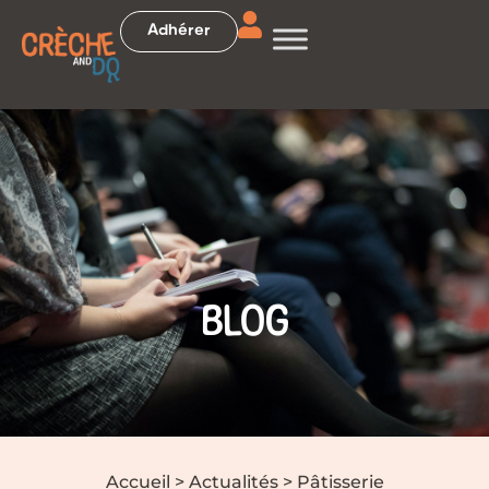
Adhérer
BLOG
Accueil
>
Actualités
>
Pâtisserie