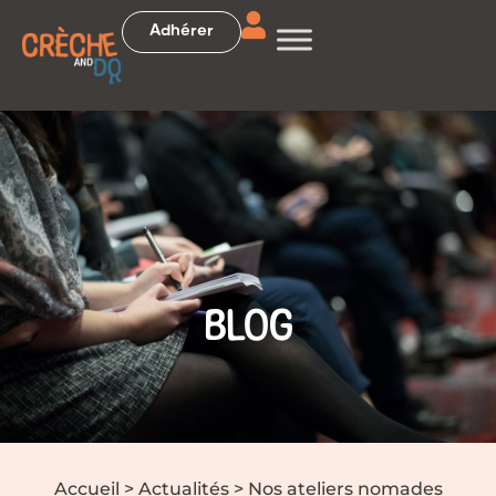
Adhérer
BLOG
Accueil
>
Actualités
>
Nos ateliers nomades