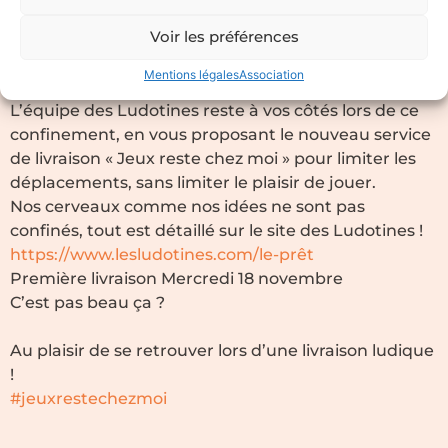
« Jeux reste chez moi »
Voir les préférences
13/11/2020
Mentions légales
Association
NOUVEAU NOUVEAU NOUVEAU !
L’équipe des Ludotines reste à vos côtés lors de ce
confinement, en vous proposant le nouveau service
de livraison « Jeux reste chez moi » pour limiter les
déplacements, sans limiter le plaisir de jouer.
Nos cerveaux comme nos idées ne sont pas
confinés, tout est détaillé sur le site des Ludotines !
https://www.lesludotines.com/le-prêt
Première livraison Mercredi 18 novembre
C’est pas beau ça ?
Au plaisir de se retrouver lors d’une livraison ludique
!
#jeuxrestechezmoi