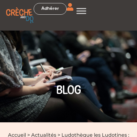
Adhérer
BLOG
Accueil
>
Actualités
>
Ludothèque les Ludotines :