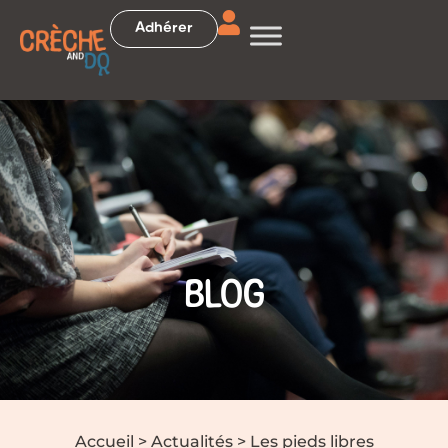
Adhérer
BLOG
Accueil
>
Actualités
>
Les pieds libres