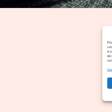
Pou
coo
à c
de 
con
Gér