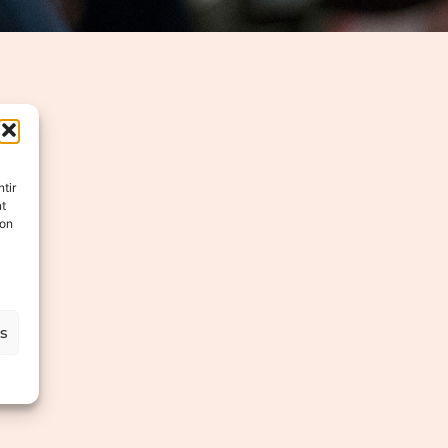
tir
nt
son
es