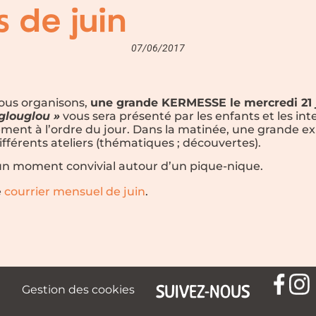
s de juin
07/06/2017
nous organisons,
une
grande KERMESSE
le
mercredi 21
glouglou »
vous sera présenté par les enfants et les in
ement à l’ordre du jour. Dans la matinée, une grande ex
ifférents ateliers (thématiques ; découvertes).
 un moment convivial autour d’un pique-nique.
e
courrier mensuel de juin
.
SUIVEZ-NOUS
Gestion des cookies