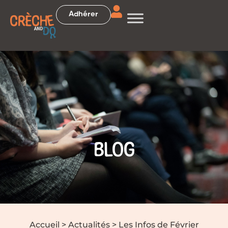
Adhérer
BLOG
Accueil
>
Actualités
>
Les Infos de Février