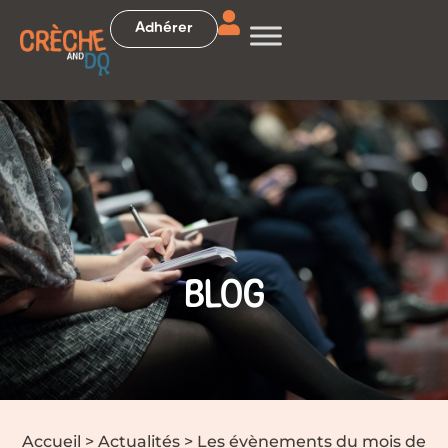
Adhérer
BLOG
Accueil
>
Actualités
>
Les évènements du mois de