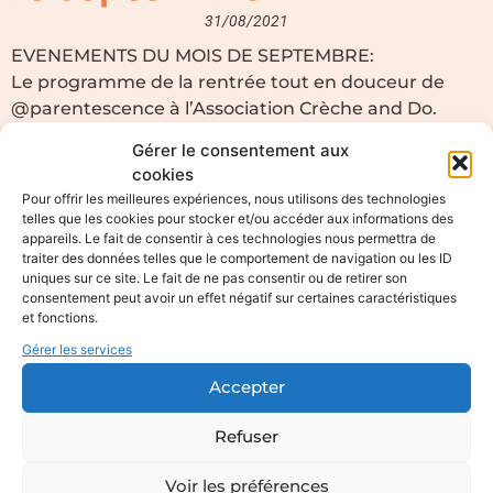
31/08/2021
EVENEMENTS DU MOIS DE SEPTEMBRE
:
Le programme de la rentrée tout en douceur de
@parentescence à l’Association Crèche and Do.
-Pour les familles adhérentes à l’association Crèche
Gérer le consentement aux
and Do. Précisez que vous faites partie de
cookies
l’association afin de bénéficier d’un tarif
Pour offrir les meilleures expériences, nous utilisons des technologies
préférentiel.
telles que les cookies pour stocker et/ou accéder aux informations des
appareils. Le fait de consentir à ces technologies nous permettra de
-Pour toute inscription ou question, n’hésitez pas à
traiter des données telles que le comportement de navigation ou les ID
contacter Blandine & Laureline (e-mail :
uniques sur ce site. Le fait de ne pas consentir ou de retirer son
parentescence@gmail.com ou 07.69.32.89.83).
consentement peut avoir un effet négatif sur certaines caractéristiques
et fonctions.
Gérer les services
Accepter
Refuser
Voir les préférences