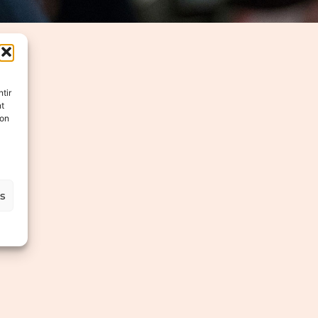
tir
nt
son
es