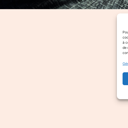
Pou
coo
à c
de 
con
Gér