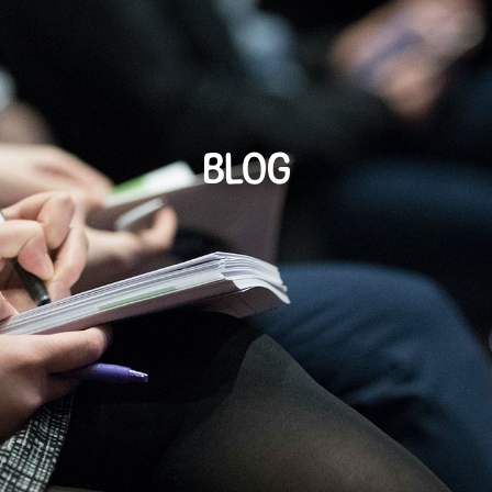
Modes de
Ateliers
Pop-up and
Ressources
garde
Do
BLOG