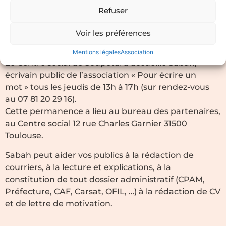
l’écrivain public Sabah
Refuser
08/02/2021
Voir les préférences
Mentions légales
Association
Le Centre social de Soupetard accueille Sabah,
écrivain public de l’association « Pour écrire un
mot »
tous les jeudis de 13h à 17h (sur rendez-vous
au 07 81 20 29 16).
Cette permanence a lieu au bureau des partenaires,
au Centre social 12 rue Charles Garnier 31500
Toulouse.
Sabah peut aider vos publics à la rédaction de
courriers, à la lecture et explications, à la
constitution de tout dossier administratif (CPAM,
Préfecture, CAF, Carsat, OFIL, …) à la rédaction de CV
et de lettre de motivation.