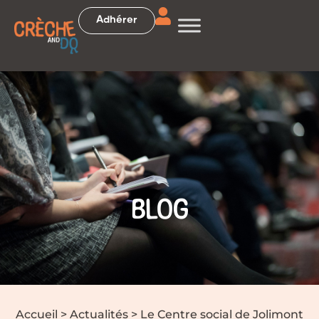
Adhérer
BLOG
Accueil
>
Actualités
>
Le Centre social de Jolimont