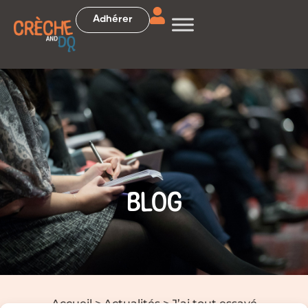
Adhérer
BLOG
Accueil
>
Actualités
>
J’ai tout essayé