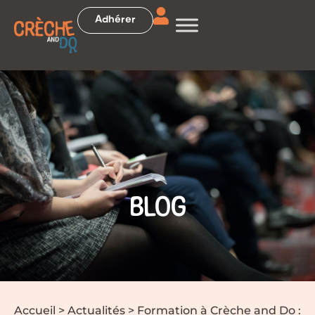
Adhérer
BLOG
Accueil
>
Actualités
>
Formation à Crèche and Do :