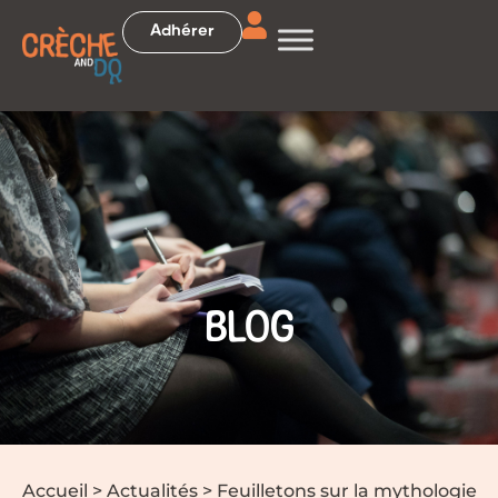
Adhérer
BLOG
Accueil
>
Actualités
>
Feuilletons sur la mythologie