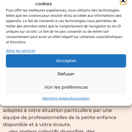
cookies
sérénité ?
Pour offrir les meilleures expériences, nous utilisons des technologies
Vous avez un diplôme dans la petite enfance et de
telles que les cookies pour stocker et/ou accéder aux informations des
l’expérience professionnelle régulière de garde de
appareils. Le fait de consentir à ces technologies nous permettra de
bébés (0-3 ans) et/ou d’enfants en situation de
traiter des données telles que le comportement de navigation ou les ID
uniques sur ce site. Le fait de ne pas consentir ou de retirer son
vulnérabilité.
consentement peut avoir un effet négatif sur certaines caractéristiques
Notre association vous propose :
et fonctions.
-un contrat qui vous convienne : CDI ou CDD sur
Gérer les services
des journées complètes ; contrats à temps plein ou
Accepter
à temps partiel selon vos besoins,
-la sécurisation de votre emploi par la gestion des
Refuser
aspects administratifs (élaboration des contrats de
travail, bulletins de salaire, déclaration des heures…)
Voir les préférences
et l’information sur vos droits,
-un accompagnement dans votre activité, un
Mentions légales
Association
travail en partenariat avec les familles, des conseils
adaptés à votre situation particulière par une
équipe de professionnelles de la petite enfance
disponible et à votre écoute,
-des ateliers collectifs diversifiés, des