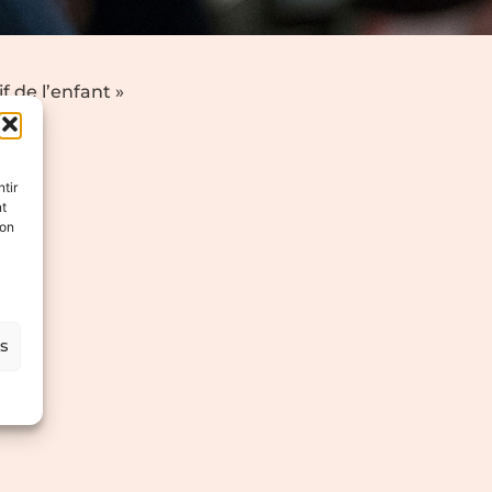
 de l’enfant »
tir
nt
son
es