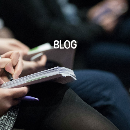
Modes de
Ateliers
Pop-up and
Ressources
garde
Do
BLOG