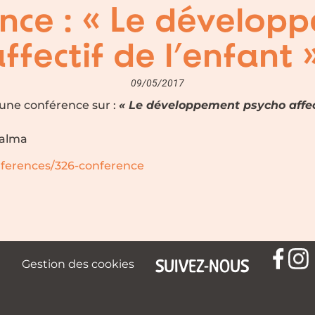
nce : « Le dévelop
fectif de l’enfant 
09/05/2017
 une conférence sur :
« Le développement psycho affec
Balma
nferences/326-conference
SUIVEZ-NOUS
Gestion des cookies