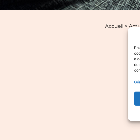
Accueil
>
Actu
Pou
coo
à c
de 
con
Gér