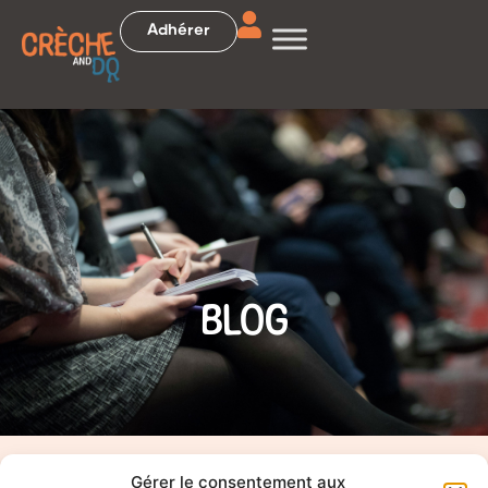
Adhérer
BLOG
Accueil
>
Actualités
>
Concours
Gérer le consentement aux