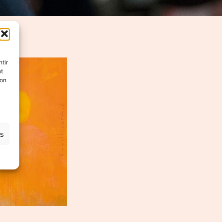
tir
nt
son
es