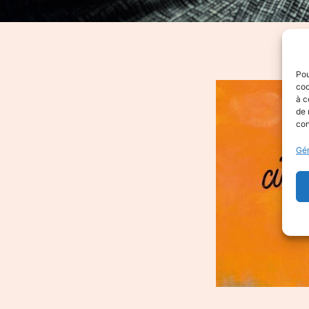
Pou
coo
à c
de 
con
Gér