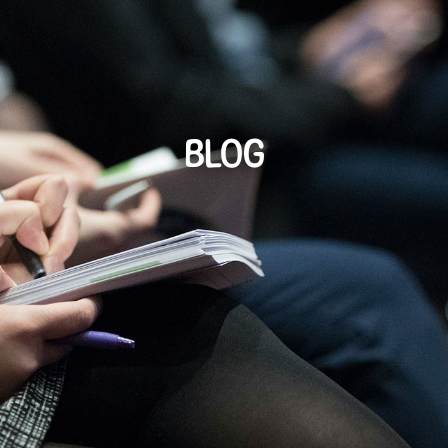
Modes de
Ateliers
Pop-up and
Ressources
garde
Do
BLOG