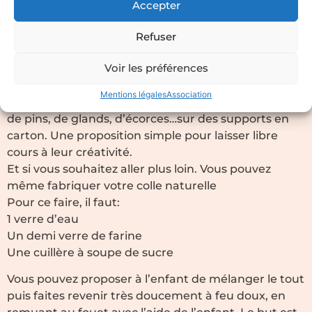
Accepter
08/11/2021
Les tableaux de l’automne
Refuser
Nous avons utilisé les trésors de la nature ramassés
Voir les préférences
par les enfants. En leur proposant de laisser libre
cours à leur imagination en collant leurs récoltes de
Mentions légales
Association
feuilles d’arbres de toutes les couleurs, de pommes
de pins, de glands, d’écorces…sur des supports en
carton. Une proposition simple pour laisser libre
cours à leur créativité.
Et si vous souhaitez aller plus loin. Vous pouvez
même fabriquer votre colle naturelle
Pour ce faire, il faut:
1 verre d’eau
Un demi verre de farine
Une cuillère à soupe de sucre
Vous pouvez proposer à l’enfant de mélanger le tout
puis faites revenir très doucement à feu doux, en