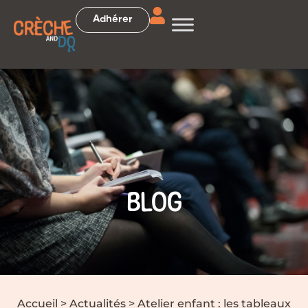
Adhérer
BLOG
Accueil
>
Actualités
>
Atelier enfant : les tableaux