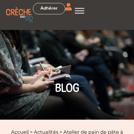
Adhérer
BLOG
Accueil
>
Actualités
>
Atelier de pain de pâte à