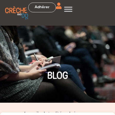
Adhérer
BLOG
Accueil
>
Actualités
>
Animaparc