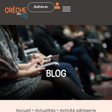
Adhérer
BLOG
Accueil
>
Actualités
>
Activité pâtisserie