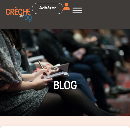
Adhérer
BLOG
Accueil
>
Actualités
>
Activité autour de l’automne