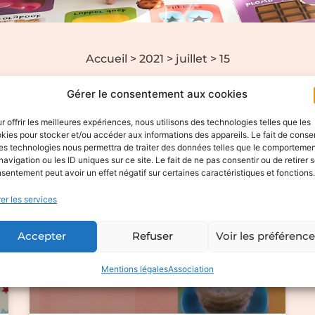
Accueil
>
2021
>
juillet
>
15
Jour : juillet 15, 202
Gérer le consentement aux cookies
r offrir les meilleures expériences, nous utilisons des technologies telles que les
kies pour stocker et/ou accéder aux informations des appareils. Le fait de consen
es technologies nous permettra de traiter des données telles que le comporteme
navigation ou les ID uniques sur ce site. Le fait de ne pas consentir ou de retirer 
ACTUALITÉS
sentement peut avoir un effet négatif sur certaines caractéristiques et fonctions.
er les services
Accepter
Refuser
Voir les préférenc
Mentions légales
Association