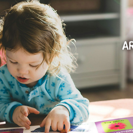
Modes de
Ateliers
Pop-up and
Ressources
garde
Do
A