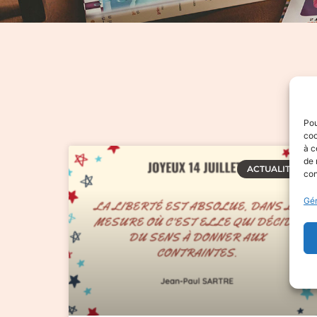
Pou
coo
à c
de 
ACTUALITÉS
con
Gér