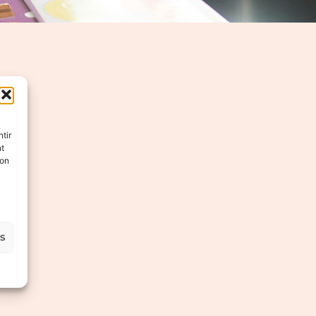
1
tir
nt
son
es