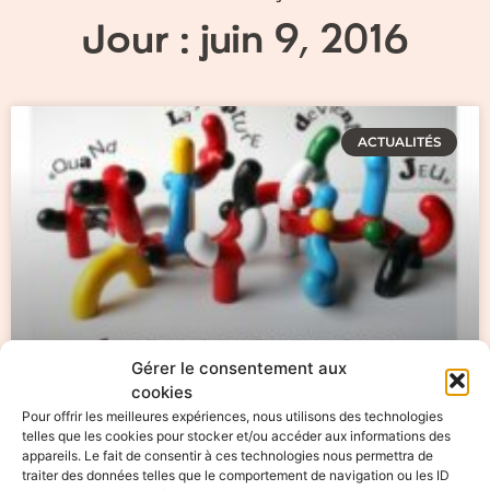
Jour : juin 9, 2016
ACTUALITÉS
Gérer le consentement aux
cookies
Exposition les Simonnet
Pour offrir les meilleures expériences, nous utilisons des technologies
telles que les cookies pour stocker et/ou accéder aux informations des
Exposition – atelier Les Simonnet « Quand la
appareils. Le fait de consentir à ces technologies nous permettra de
traiter des données telles que le comportement de navigation ou les ID
sculpture devient jeu » du 17 mai au 25 juin