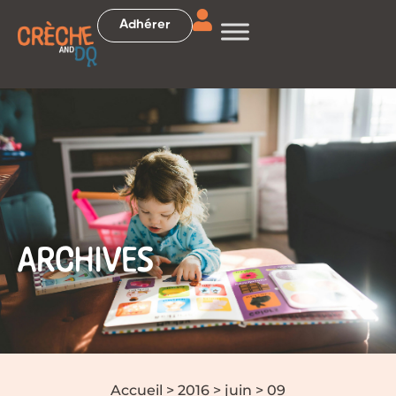
Adhérer
ARCHIVES
Accueil
>
2016
>
juin
>
09