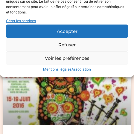
uniques sur ce site. Le fait de ne pas consentir ou de retirer son
2016 Gratuit Entrée libre : Du mardi au
consentement peut avoir un effet négatif sur certaines caractéristiques
vendredi
et fonctions.
Gérer les services
LIRE LA SUITE »
Accepter
Refuser
9 juin 2016
Aucun commentaire
Voir les préférences
Mentions légales
Association
ACTUALITÉS